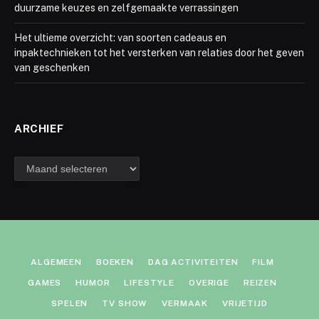
duurzame keuzes en zelfgemaakte verrassingen
Het ultieme overzicht: van soorten cadeaus en
inpaktechnieken tot het versterken van relaties door het geven
van geschenken
ARCHIEF
Archief
ALGEMEEN
BOEKEN
DAG ACTIVITEITEN
FILM
GAMES
HUMOR
LIFESTYLE
OVERIGE
REIZEN
SPELEN
TV SHOW
VERMAAK
VRIJETIJD